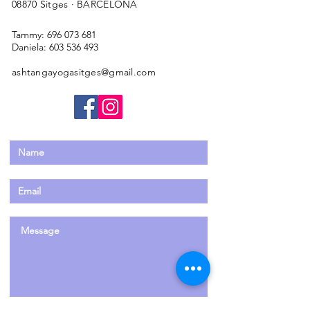
08870 Sitges · BARCELONA
Tammy:
696 073 681
Daniela:
603 536 493
ashtangayogasitges@gmail.com