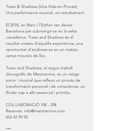
Trees & Shadows [Una Vida-en-Procés] 

El 2018, en Marc i l’Esther van deixar 
Barcelona per submergir-se en la selva 
canadenca. Trees and Shadows és el 
resultat creatiu d`aquella experiència, una 
oportunitat d’endinsar-se en un mateix 
Trees and Shadows, el segon treball 
discogràfic de Mantranima, és un viatge 
sonor i musical que reflexa un procés de 
transformació personal i de consciència: un 
COL·LABORACIÓ 10€ - 20€

Reserves: info@mantranima.com
