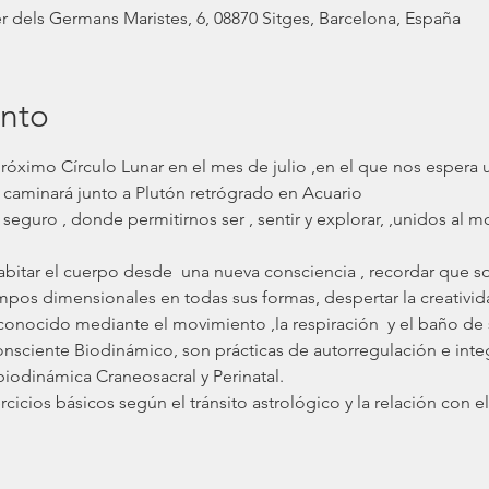
r dels Germans Maristes, 6, 08870 Sitges, Barcelona, España
ento
próximo Círculo Lunar en el mes de julio ,en el que nos espera 
caminará junto a Plutón retrógrado en Acuario 
seguro , donde permitirnos ser , sentir y explorar, ,unidos al m
pos dimensionales en todas sus formas, despertar la creatividad
o conocido mediante el movimiento ,la respiración  y el baño de 
onsciente Biodinámico, son prácticas de autorregulación e inte
biodinámica Craneosacral y Perinatal.
icios básicos según el tránsito astrológico y la relación con e