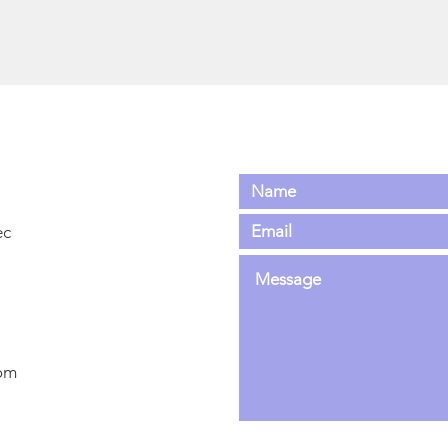
ec
om