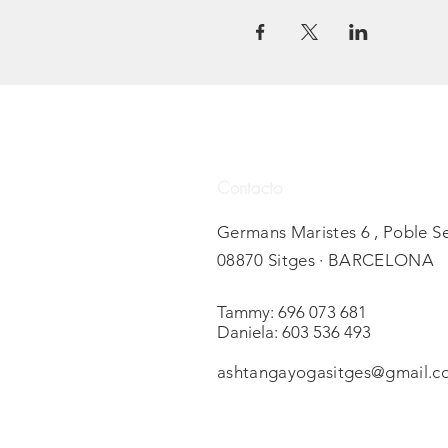
Contacto
Germans Maristes 6 , Poble S
08870 Sitges · BARCELONA
Tammy: 696 073 681
Daniela: 603 536 493
ashtangayogasitges@gmail.c