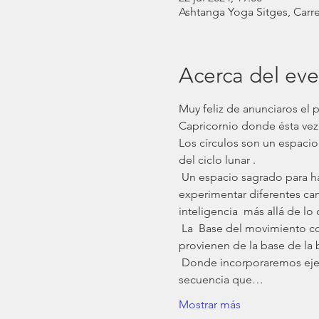
Ashtanga Yoga Sitges, Carre
Acerca del ev
Muy feliz de anunciaros el 
Capricornio donde ésta vez 
Los círculos son un espacio 
del ciclo lunar .
 Un espacio sagrado para habitar el cuerpo desde  una nueva consciencia , recordar que somos canales abiertos a 
experimentar diferentes cam
inteligencia  más allá de l
 La  Base del movimiento c
provienen de la base de la 
 Donde incorporaremos ejerc
secuencia que…
Mostrar más