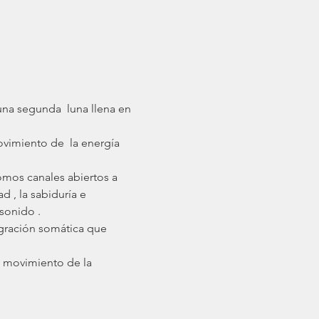
una segunda  luna llena en 
ovimiento de  la energía 
 , la sabiduría e 
sonido .
gración somática que 
l movimiento de la 