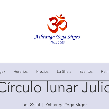
ga?
Horarios
Precios
La Shala
Eventos
Reti
Círculo lunar Juli
lun, 22 jul
  |  
Ashtanga Yoga Sitges